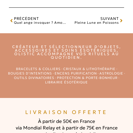
PRÉCÉDENT
SUIVANT
Quel ange invoquer ? Amour, sérénité, guérison, courage
Pleine Lune en Poissons
CRÉATEUR ET SÉLECTIONNEUR D’OBJETS,
ACCESSOIRES ET SOINS ÉSOTÉRIQUES,
OLISTIC ACCOMPAGNE VOS RITUELS AU
QUOTIDIEN.
BRACELETS & COLLIERS
·
CRISTAUX & LITHOTHÉRAPIE
·
BOUGIES D’INTENTIONS
·
ENCENS PURIFICATION
·
ASTROLOGIE
·
OUTILS DIVINATOIRES
·
PROTECTION & PORTE-BONHEUR
·
LIBRAIRIE ÉSOTÉRIQUE
LIVRAISON OFFERTE
À partir de 50€ en France
via Mondial Relay et à partir de 75€ en France