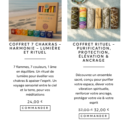
COFFRET 7 CHAKRAS –
COFFRET RITUEL –
HARMONIE – LUMIÈRE
PURIFICATION,
ET RITUEL
PROTECTION,
ÉLÉVATION &
ANCRAGE
7 flammes, 7 couleurs, 1 âme
en équilibre. Un rituel de
Découvrez un ensemble
lumière pour éveiller vos
sacré, conçu pour purifier
chakras & apaiser l’esprit. Un
votre espace, élever votre
voyage sensoriel entre le ciel
vibration spirituelle,
et la terre, pour vos
renforcer votre ancrage,
méditations
protéger votre vie & votre
24,00
€
esprit
COMMANDER
37,00
€
32,00
€
COMMANDER