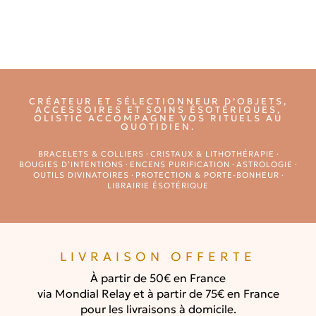
CRÉATEUR ET SÉLECTIONNEUR D’OBJETS,
ACCESSOIRES ET SOINS ÉSOTÉRIQUES,
OLISTIC ACCOMPAGNE VOS RITUELS AU
QUOTIDIEN.
BRACELETS & COLLIERS
·
CRISTAUX & LITHOTHÉRAPIE
·
BOUGIES D’INTENTIONS
·
ENCENS PURIFICATION
·
ASTROLOGIE
·
OUTILS DIVINATOIRES
·
PROTECTION & PORTE-BONHEUR
·
LIBRAIRIE ÉSOTÉRIQUE
LIVRAISON OFFERTE
À partir de 50€ en France
via Mondial Relay et à partir de 75€ en France
pour les livraisons à domicile.