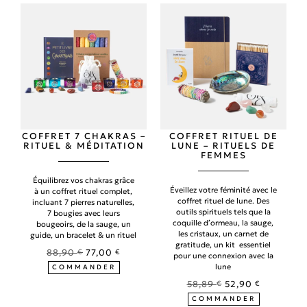
COFFRET 7 CHAKRAS –
COFFRET RITUEL DE
RITUEL & MÉDITATION
LUNE – RITUELS DE
FEMMES
Équilibrez vos chakras grâce
Éveillez votre féminité avec le
à un coffret rituel complet,
coffret rituel de lune. Des
incluant 7 pierres naturelles,
outils spirituels tels que la
7 bougies avec leurs
coquille d’ormeau, la sauge,
bougeoirs, de la sauge, un
les cristaux, un carnet de
guide, un bracelet & un rituel
gratitude, un kit essentiel
88,90
€
77,00
€
pour une connexion avec la
lune
COMMANDER
58,89
€
52,90
€
COMMANDER